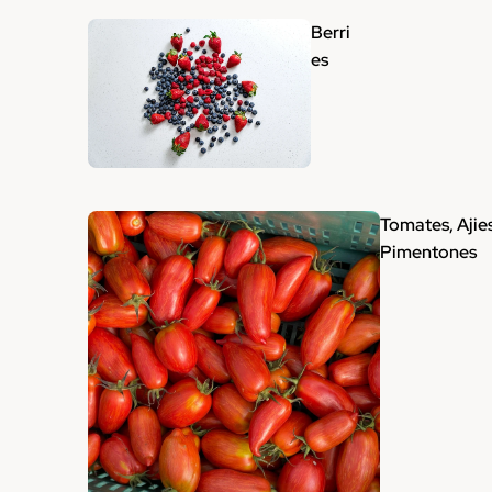
Berri
es
Tomates, Ajie
Pimentones