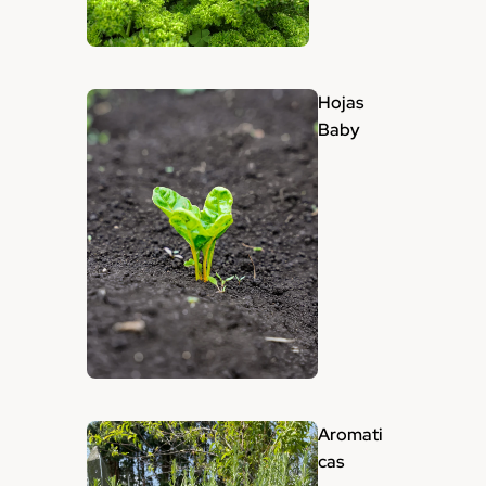
Hojas
Baby
Aromati
cas