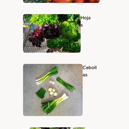
Hoja
s
Ceboll
as