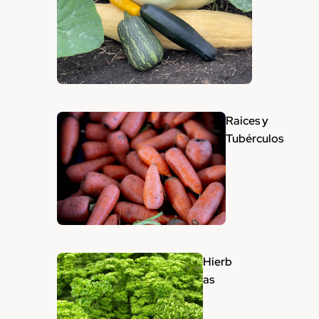
Raices y
Tubérculos
Hierb
as