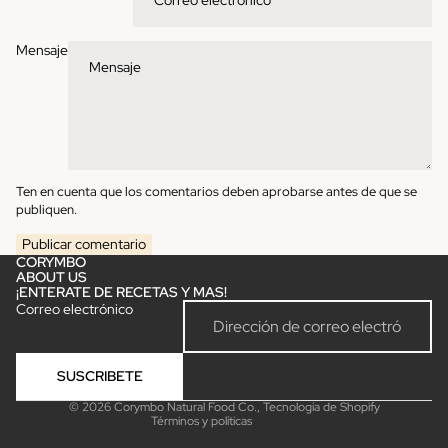
Mensaje
Ten en cuenta que los comentarios deben aprobarse antes de que se
publiquen.
Publicar comentario
CORYMBO
ABOUT US
¡ENTERATE DE RECETAS Y MAS!
Política de reembolso
Correo electrónico
Política de privacidad
Términos del servicio
SUSCRIBETE
Política de envío
© 2026
Corymbo Natural Food Co.
,
Tecnología de Shopify
Términos y políticas