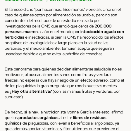
El famoso dicho "por hacer más, hice menos" viene a lucirse en el
caso de quienes optan por alimentación saludable, pero no son
conscientes del resultado de un estudio realizado por
investigadores de la OMS que arrojó que cerca de
200.000
personas mueren
al año en el mundo por
intoxicación aguda con
herbicidas
e insecticidas, si bien la OMS ha reconocido los efectos
negativos de los plaguicidas a largo plazo en la salud de las
personas, y el medio ambiente, también acepta que seguirán
usándose debido a que se evita la pérdida de cosechas.
Este panorama para quienes deciden alimentarse saludable no es
motivador, al buscar alimentos sanos como frutas y verduras
frescas, no esperas que haya riesgo de un efecto adverso, como el
de los plaguicidas la gran pregunta que ronda nuestras mentes
es
¿Hay otra alternativa?
(con las mismas frutas y verduras, por
supuesto).
De hecho, si la hay, la nutricionista Ivonne García ante esto, afirmó
que los
productos orgánicos
al estar
libres de residuos
químicos
de plaguicidas, conllevan a beneficios a largo plazo, ya
que además aportan vitaminas y fitonutrientes que previenen el