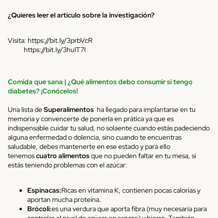
¿Quieres leer el artículo sobre la investigación?
Visita:
https://bit.ly/3prbVcR
https://bit.ly/3huIT7I
Comida que sana
|
¿Qué alimentos debo consumir si tengo
diabetes? ¡Conócelos!
Una lista de
Superalimentos
ha llegado para implantarse en tu
memoria y convencerte de ponerla en prática ya que es
indispensable cuidar tu salud, no solaente cuando estás padeciendo
alguna enfermedad o dolencia, sino cuando te encuentras
saludable, debes mantenerte en ese estado y para ello
tenemos
cuatro alimentos
que no pueden faltar en tu mesa, si
estás teniendo problemas con el azúcar:
Espinacas:
Ricas en vitamina K, contienen pocas calorías y
aportan mucha proteína.
Brócoli
:
es una verdura que aporta fibra (muy necesaria para