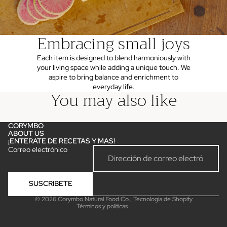
Embracing small joys
Each item is designed to blend harmoniously with
your living space while adding a unique touch. We
aspire to bring balance and enrichment to
everyday life.
You may also like
CORYMBO
ABOUT US
¡ENTERATE DE RECETAS Y MAS!
Política de reembolso
Correo electrónico
Política de privacidad
Términos del servicio
SUSCRIBETE
Política de envío
© 2026
Corymbo Natural Food Co.
,
Tecnología de Shopify
Términos y políticas