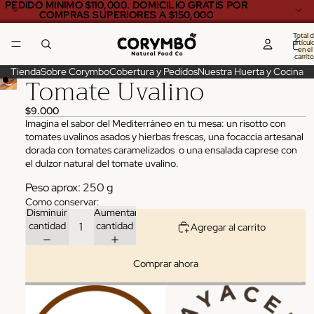
PEDIDO MINIMO $110,000. DOMICILIO GRATIS POR
PEDIDO MINIMO $110,000. DOMICILIO GRATIS POR
COMPRAS SUPERIORES A $150,000
COMPRAS SUPERIORES A $150,000
Total 
artícul
en el
carrito
0
Tienda
Sobre Corymbo
Cobertura y Pedidos
Nuestra Huerta y Cocina
Tomate Uvalino
$9.000
Imagina el sabor del Mediterráneo en tu mesa: un risotto con
tomates uvalinos asados y hierbas frescas, una focaccia artesanal
dorada con tomates caramelizados o una ensalada caprese con
el dulzor natural del tomate uvalino.
Peso aprox:
250
g
Como conservar:
Disminuir
Aumentar
cantidad
cantidad
Agregar al carrito
Comprar ahora